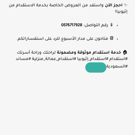
✨
احجز الآن
واستفد من العروض الخاصة بخدمة الاستقدام من
إثيوبيا!
📱 رقم التواصل:
0576717928
📆 متاحون على مدار الأسبوع للرد على استفساراتكم.
🏠
خدمة استقدام موثوقة ومضمونة
لراحتك وراحة أسرتك
#استقدام #استقدام_إثيوبيا #استقدام_عمالة_منزلية #مساند
#السعودية