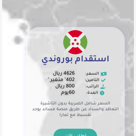
استقدام بوروندي
4626 ريال
السعر:
402" متغير "
التامين:
800 ريال
الراتب:
60يوم
المدة:
السعر شامل الضريبة بدون التاشيرة
التعاقد والسداد عن طريق منصة مساند يوجد
تقسيط مع تمارا