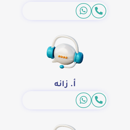
أ. زانه