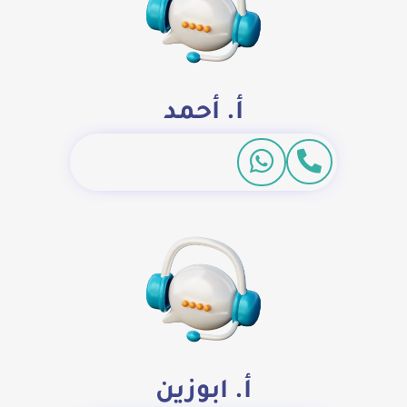
أ. أحمد
أ. ابوزين