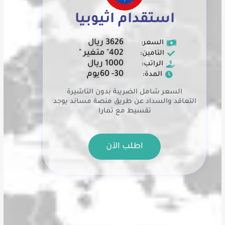
استقدام اثيوبيا
3626 ريال
السعر:
402" متغير "
التامين:
1000 ريال
الراتب:
30- 60يوم
المدة:
السعر شامل الضريبة بدون التاشيرة
التعاقد والسداد عن طريق منصة مساند يوجد
تقسيط مع تمارا
اطلب الآن