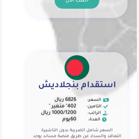
اطلب الآن
استقدام بنجلاديش
6826 ريال
السعر:
402" متغير "
التامين:
1000/1200 ريال
الراتب:
60يوم
المدة:
السعر شامل الضريبة بدون التاشيرة
التعاقد والسداد عن طريق منصة مساند يوجد