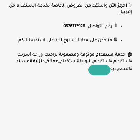
✨
احجز الآن
واستفد من العروض الخاصة بخدمة الاستقدام من
إثيوبيا!
📱 رقم التواصل:
0576717928
📆 متاحون على مدار الأسبوع للرد على استفساراتكم.
🏠
خدمة استقدام موثوقة ومضمونة
لراحتك وراحة أسرتك
#استقدام #استقدام_إثيوبيا #استقدام_عمالة_منزلية #مساند
#السعودية